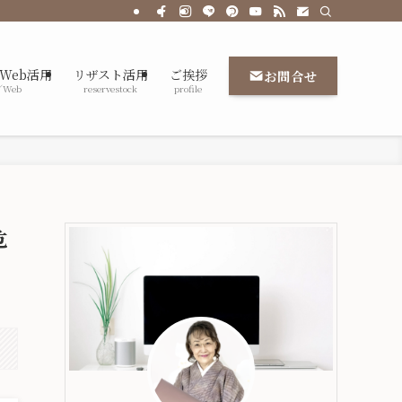
/Web活用
リザスト活用
ご挨拶
お問合せ
／Web
reservestock
profile
危